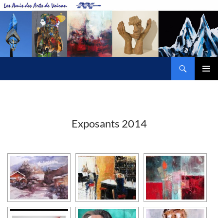
Aller
au
contenu
Recherche
Amis des Arts de Voiron
MENU
PRINCI
Exposants 2014