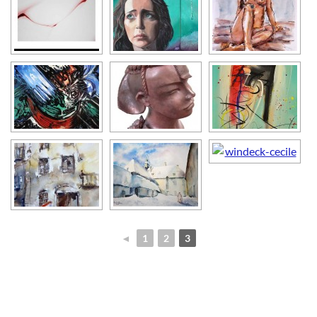
◄
1
2
3