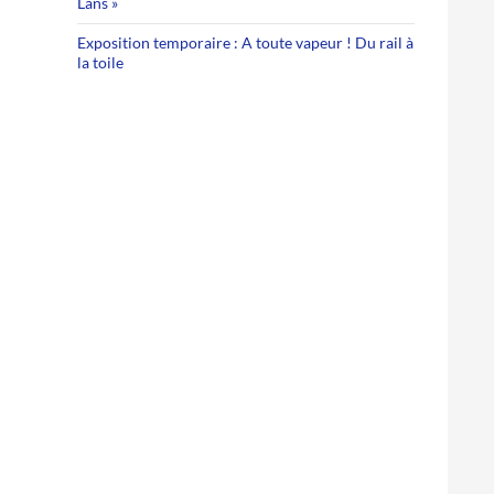
Lans »
Exposition temporaire : A toute vapeur ! Du rail à
la toile