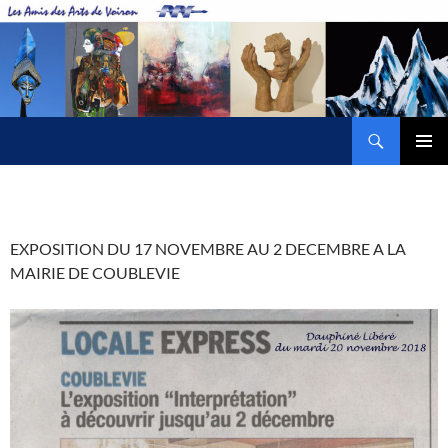
Aller
au
contenu
Recherche
Amis des Arts de Voiron
MENU
PRINCI
EXPOSITION DU 17 NOVEMBRE AU 2 DECEMBRE A LA
MAIRIE DE COUBLEVIE