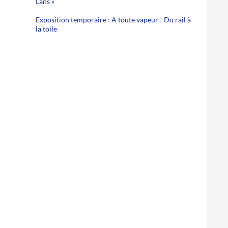
Lans »
Exposition temporaire : A toute vapeur ! Du rail à
la toile