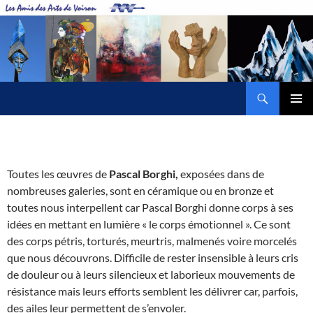
Aller
au
contenu
Recherche
Amis des Arts de Voiron
MENU
PRINCI
Toutes les œuvres de
Pascal Borghi,
exposées dans de
nombreuses galeries, sont en céramique ou en bronze et
toutes nous interpellent car Pascal Borghi donne corps à ses
idées en mettant en lumière « le corps émotionnel ». Ce sont
des corps pétris, torturés, meurtris, malmenés voire morcelés
que nous découvrons. Difficile de rester insensible à leurs cris
de douleur ou à leurs silencieux et laborieux mouvements de
résistance mais leurs efforts semblent les délivrer car, parfois,
des ailes leur permettent de s’envoler.