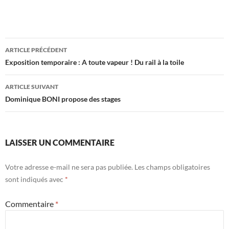
Navigation
ARTICLE PRÉCÉDENT
des
Exposition temporaire : A toute vapeur ! Du rail à la toile
articles
ARTICLE SUIVANT
Dominique BONI propose des stages
LAISSER UN COMMENTAIRE
Votre adresse e-mail ne sera pas publiée.
Les champs obligatoires
sont indiqués avec
*
Commentaire
*