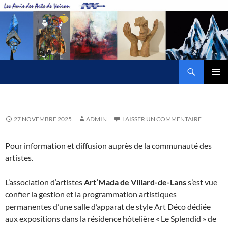
Aller
au
contenu
Recherche
Amis des Arts de Voiron
MENU
PRINCI
27 NOVEMBRE 2025
ADMIN
LAISSER UN COMMENTAIRE
Pour information et diffusion auprès de la communauté des
artistes.
L’association d’artistes
Art’Mada de Villard-de-Lans
s’est vue
confier la gestion et la programmation artistiques
permanentes d’une salle d’apparat de style Art Déco dédiée
aux expositions dans la résidence hôtelière « Le Splendid » de