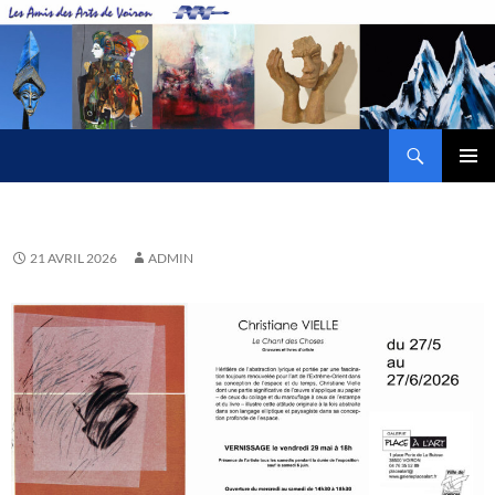
Aller
au
contenu
Recherche
Amis des Arts de Voiron
MENU
PRINCI
21 AVRIL 2026
ADMIN