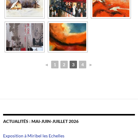
◄
1
2
3
4
►
ACTUALITÉS : MAI-JUIN-JUILLET 2026
Exposition à Miribel les Echelles